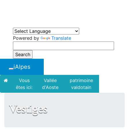
iAlpes
Alpes Tourisme et Patrimoine
Powered by
Translate
iAlpes
Toggle navigation
Vous
Vallée
patrimoine
anciens
êtes ici:
d'Aoste
valdotain
vestiges
Vestiges