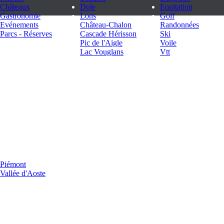
Châteaux
Dole
Equitation
Gastronomie
Lons
Golf
Evénements
Château-Chalon
Randonnées
Parcs - Réserves
Cascade Hérisson
Ski
.
Pic de l'Aigle
Voile
.
Lac Vouglans
Vtt
.
.
es Italie
Piémont
Vallée d'Aoste