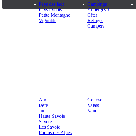
Pays des lacs
Campings
Pays Dolois
Auberges J.
Petite Montagne
Gîtes
Vignoble
Refuges
Campers
Nos sites France
Nos sites Suisse
Nos sit
Ain
Genève
Isère
Valais
Jura
Vaud
Haute-Savoie
Savoie
Les Savoie
Photos des Alpes