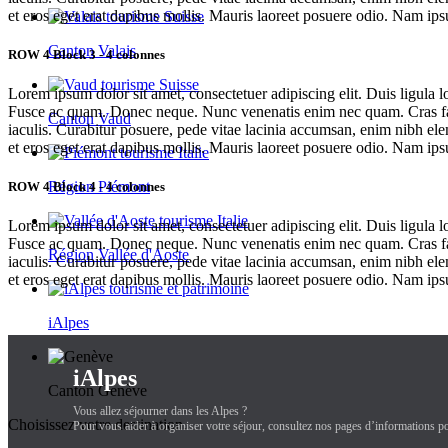
et eros eget erat dapibus mollis. Mauris laoreet posuere odio. Nam ipsu
Canton Valais
ROW 4 Block 3 - 4 colonnes
Lorem ipsum dolor sit amet, consectetuer adipiscing elit. Duis ligula 
Fusce ac quam. Donec neque. Nunc venenatis enim nec quam. Cras fauc
Canton Vaud
iaculis. Curabitur posuere, pede vitae lacinia accumsan, enim nibh ele
et eros eget erat dapibus mollis. Mauris laoreet posuere odio. Nam ipsu
Région Piémont
ROW 4 Block 4 - 4 colonnes
Lorem ipsum dolor sit amet, consectetuer adipiscing elit. Duis ligula 
Fusce ac quam. Donec neque. Nunc venenatis enim nec quam. Cras fauc
Région Vallée d'Aoste
iaculis. Curabitur posuere, pede vitae lacinia accumsan, enim nibh ele
et eros eget erat dapibus mollis. Mauris laoreet posuere odio. Nam ipsu
iAlpes
iAlpes
Canton Genève
Vous allez séjourner dans les Alpes ?
Choisissez votre destination.
Pour vous aider à organiser votre séjour, consultez nos pages d’informations po