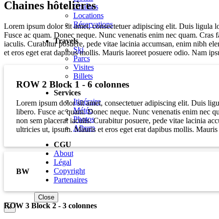
Chaines hôtelières
Chaînes
Locations
Réservations
Lorem ipsum dolor sit amet, consectetuer adipiscing elit. Duis ligula 
Fusce ac quam. Donec neque. Nunc venenatis enim nec quam. Cras fauc
Travels
iaculis. Curabitur posuere, pede vitae lacinia accumsan, enim nibh ele
Ski
et eros eget erat dapibus mollis. Mauris laoreet posuere odio. Nam ipsu
Parcs
Visites
Billets
ROW 2 Block 1 - 6 colonnes
Services
Itinéraire
Lorem ipsum dolor sit amet, consectetuer adipiscing elit. Duis li
Météo
libero. Fusce ac quam. Donec neque. Nunc venenatis enim nec quam
Photos
non sem placerat iaculis. Curabitur posuere, pede vitae lacinia a
Album
ultricies ut, ipsum. Mauris et eros eget erat dapibus mollis. Mauri
CGU
About
Légal
Copyright
BW
Partenaires
Close
ROW 3 Block 2 - 3 colonnes
×