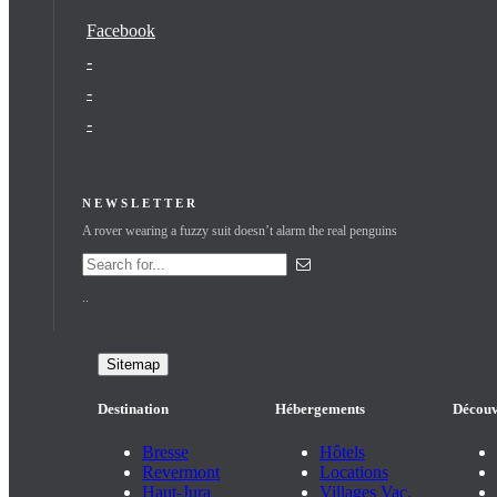
Facebook
-
-
-
NEWSLETTER
A rover wearing a fuzzy suit doesn’t alarm the real penguins
..
Sitemap
Destination
Hébergements
Découv
Bresse
Hôtels
Revermont
Locations
Haut-Jura
Villages Vac.