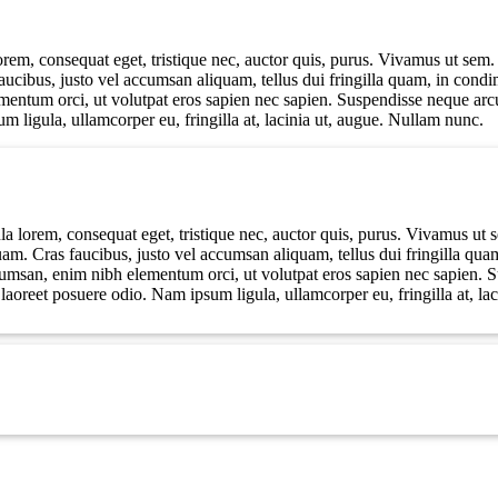
lorem, consequat eget, tristique nec, auctor quis, purus. Vivamus ut se
ibus, justo vel accumsan aliquam, tellus dui fringilla quam, in condi
mentum orci, ut volutpat eros sapien nec sapien. Suspendisse neque arcu
m ligula, ullamcorper eu, fringilla at, lacinia ut, augue. Nullam nunc.
gula lorem, consequat eget, tristique nec, auctor quis, purus. Vivamus 
. Cras faucibus, justo vel accumsan aliquam, tellus dui fringilla qua
ccumsan, enim nibh elementum orci, ut volutpat eros sapien nec sapien. 
s laoreet posuere odio. Nam ipsum ligula, ullamcorper eu, fringilla at, l