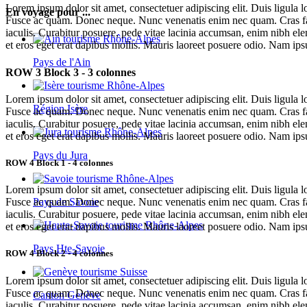
Lorem ipsum dolor sit amet, consectetuer adipiscing elit. Duis ligula 
En voyage pour ...
Fusce ac quam. Donec neque. Nunc venenatis enim nec quam. Cras fauc
iaculis. Curabitur posuere, pede vitae lacinia accumsan, enim nibh ele
et eros eget erat dapibus mollis. Mauris laoreet posuere odio. Nam ipsu
Pays de l'Ain
ROW 3 Block 3 - 3 colonnes
Lorem ipsum dolor sit amet, consectetuer adipiscing elit. Duis ligula 
Région Isère
Fusce ac quam. Donec neque. Nunc venenatis enim nec quam. Cras fauc
iaculis. Curabitur posuere, pede vitae lacinia accumsan, enim nibh ele
et eros eget erat dapibus mollis. Mauris laoreet posuere odio. Nam ipsu
Pays du Jura
ROW 4 Block 1 - 4 colonnes
Lorem ipsum dolor sit amet, consectetuer adipiscing elit. Duis ligula 
Pays de Savoie
Fusce ac quam. Donec neque. Nunc venenatis enim nec quam. Cras fauc
iaculis. Curabitur posuere, pede vitae lacinia accumsan, enim nibh ele
et eros eget erat dapibus mollis. Mauris laoreet posuere odio. Nam ipsu
Pays Hte-Savoie
ROW 4 Block 2 - 4 colonnes
Lorem ipsum dolor sit amet, consectetuer adipiscing elit. Duis ligula 
Fusce ac quam. Donec neque. Nunc venenatis enim nec quam. Cras fauc
Canton Genève
iaculis. Curabitur posuere, pede vitae lacinia accumsan, enim nibh ele