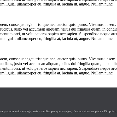
m ligula, ullamcorper eu, fringilla at, lacinia ut, augue. Nullam nunc.
lorem, consequat eget, tristique nec, auctor quis, purus. Vivamus ut se
ibus, justo vel accumsan aliquam, tellus dui fringilla quam, in condi
mentum orci, ut volutpat eros sapien nec sapien. Suspendisse neque arcu
m ligula, ullamcorper eu, fringilla at, lacinia ut, augue. Nullam nunc.
lorem, consequat eget, tristique nec, auctor quis, purus. Vivamus ut se
ibus, justo vel accumsan aliquam, tellus dui fringilla quam, in condi
mentum orci, ut volutpat eros sapien nec sapien. Suspendisse neque arcu
m ligula, ullamcorper eu, fringilla at, lacinia ut, augue. Nullam nunc.
ur préparer votre voyage, mais n’oubliez pas que voyager, c’est aussi laisser place à l’imprévu.