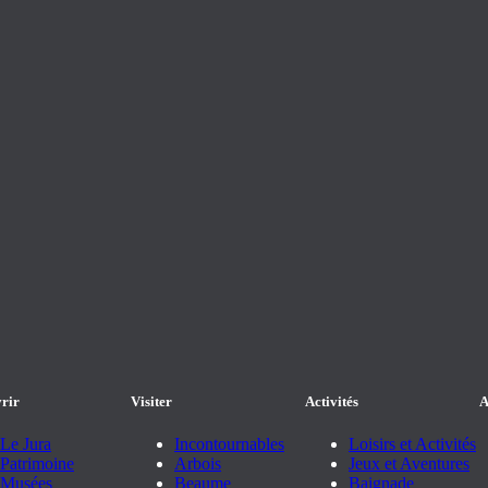
rir
Visiter
Activités
A
Le Jura
Incontournables
Loisirs et Activités
Patrimoine
Arbois
Jeux et Aventures
Musées
Beaume
Baignade