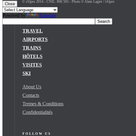
© iAlpes 2014 - CNIL: 866 565 - Photo © Alain Lagier / iAlpes
Close
Powered by
Translate
MENU —
TRAVEL
AIRPORTS
TRAINS
HÔTELS
VISITES
SKI
About Us
Contacts
Termes & Conditions
Confidentialités
FOLLOW US