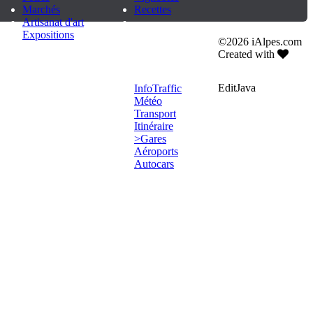
Marchés
Recettes
Artisanat d'art
.
Expositions
©
2026 iAlpes.com
Created with
Guide
EditJava
InfoTraffic
Météo
Transport
Itinéraire
>Gares
Aéroports
Autocars