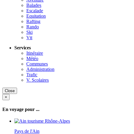
Balades
Escalade
Equitation
Rafting
Rando
Ski
Vtt
Services
Itinéraire
Météo
Communes
Administration
Trafic
V. Scolaires
Close
×
En voyage pour ...
Pays de l'Ain