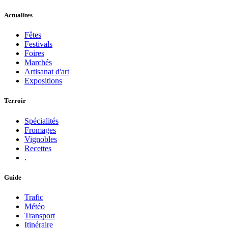
Actualites
Fêtes
Festivals
Foires
Marchés
Artisanat d'art
Expositions
Terroir
Spécialités
Fromages
Vignobles
Recettes
.
Guide
Trafic
Météo
Transport
Itinéraire