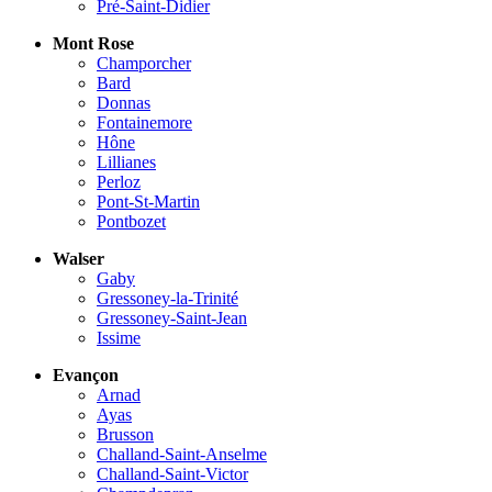
Pré-Saint-Didier
Mont Rose
Champorcher
Bard
Donnas
Fontainemore
Hône
Lillianes
Perloz
Pont-St-Martin
Pontbozet
Walser
Gaby
Gressoney-la-Trinité
Gressoney-Saint-Jean
Issime
Evançon
Arnad
Ayas
Brusson
Challand-Saint-Anselme
Challand-Saint-Victor