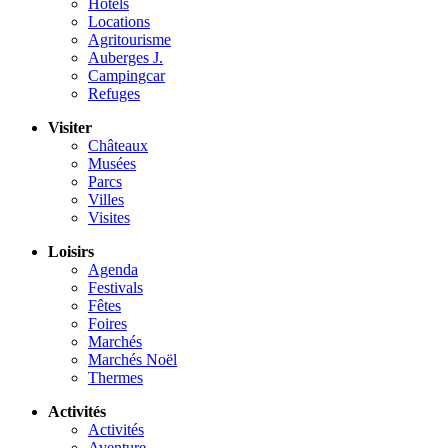
Hôtels
Locations
Agritourisme
Auberges J.
Campingcar
Refuges
Visiter
Châteaux
Musées
Parcs
Villes
Visites
Loisirs
Agenda
Festivals
Fêtes
Foires
Marchés
Marchés Noël
Thermes
Activités
Activités
Aventure