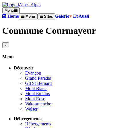
iAlpes
Menu
Home
Galerie
♥
Et Aussi
Menu
Sites
Commune Courmayeur
×
Menu
Découvrir
Evançon
Grand Paradis
Gd St-Bernard
Mont Blanc
Mont Emilius
Mont Rose
Valtournenche
Walser
Hébergements
Hébergements