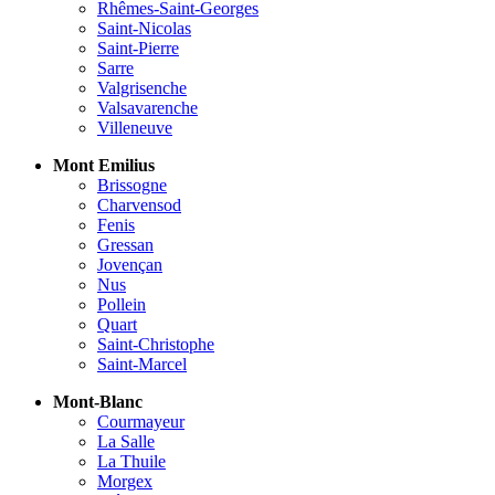
Rhêmes-Saint-Georges
Saint-Nicolas
Saint-Pierre
Sarre
Valgrisenche
Valsavarenche
Villeneuve
Mont Emilius
Brissogne
Charvensod
Fenis
Gressan
Jovençan
Nus
Pollein
Quart
Saint-Christophe
Saint-Marcel
Mont-Blanc
Courmayeur
La Salle
La Thuile
Morgex