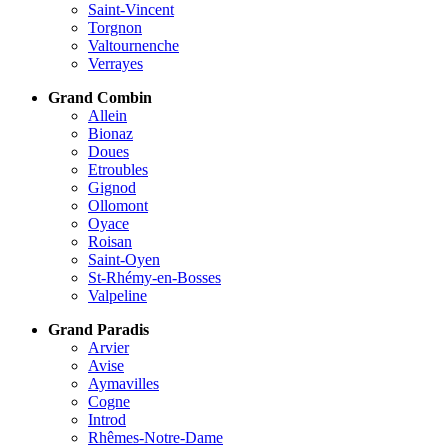
Saint-Vincent
Torgnon
Valtournenche
Verrayes
Grand Combin
Allein
Bionaz
Doues
Etroubles
Gignod
Ollomont
Oyace
Roisan
Saint-Oyen
St-Rhémy-en-Bosses
Valpeline
Grand Paradis
Arvier
Avise
Aymavilles
Cogne
Introd
Rhêmes-Notre-Dame