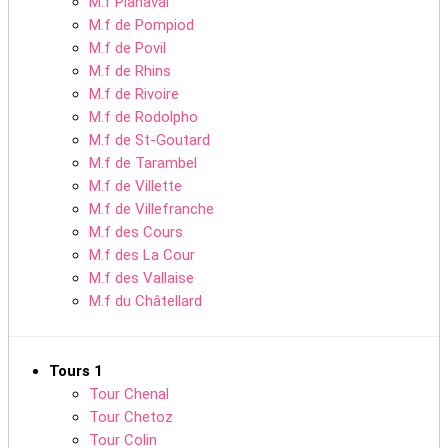
M.f Planaval
M.f de Pompiod
M.f de Povil
M.f de Rhins
M.f de Rivoire
M.f de Rodolpho
M.f de St-Goutard
M.f de Tarambel
M.f de Villette
M.f de Villefranche
M.f des Cours
M.f des La Cour
M.f des Vallaise
M.f du Châtellard
Tours 1
Tour Chenal
Tour Chetoz
Tour Colin