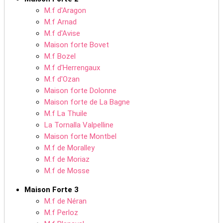
M.f d'Aragon
M.f Arnad
M.f d'Avise
Maison forte Bovet
M.f Bozel
M.f d'Herrengaux
M.f d'Ozan
Maison forte Dolonne
Maison forte de La Bagne
M.f La Thuile
La Tornalla Valpelline
Maison forte Montbel
M.f de Moralley
M.f de Moriaz
M.f de Mosse
Maison Forte 3
M.f de Néran
M.f Perloz