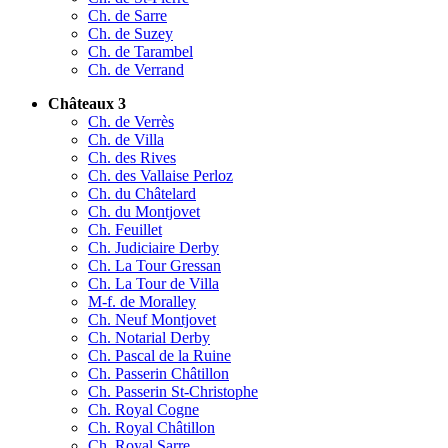
Ch. de Sarre
Ch. de Suzey
Ch. de Tarambel
Ch. de Verrand
Châteaux 3
Ch. de Verrès
Ch. de Villa
Ch. des Rives
Ch. des Vallaise Perloz
Ch. du Châtelard
Ch. du Montjovet
Ch. Feuillet
Ch. Judiciaire Derby
Ch. La Tour Gressan
Ch. La Tour de Villa
M-f. de Moralley
Ch. Neuf Montjovet
Ch. Notarial Derby
Ch. Pascal de la Ruine
Ch. Passerin Châtillon
Ch. Passerin St-Christophe
Ch. Royal Cogne
Ch. Royal Châtillon
Ch. Royal Sarre