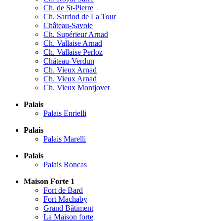
Ch. de St-Pierre
Ch. Sarriod de La Tour
Château-Savoie
Ch. Supérieur Arnad
Ch. Vallaise Arnad
Ch. Vallaise Perloz
Château-Verdun
Ch. Vieux Arnad
Ch. Vieux Arnad
Ch. Vieux Montjovet
Palais
Palais Enrielli
Palais
Palais Marelli
Palais
Palais Roncas
Maison Forte 1
Fort de Bard
Fort Machaby
Grand Bâtiment
La Maison forte