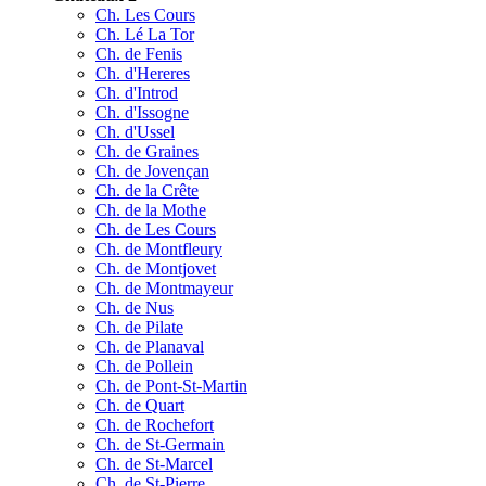
Ch. Les Cours
Ch. Lé La Tor
Ch. de Fenis
Ch. d'Hereres
Ch. d'Introd
Ch. d'Issogne
Ch. d'Ussel
Ch. de Graines
Ch. de Jovençan
Ch. de la Crête
Ch. de la Mothe
Ch. de Les Cours
Ch. de Montfleury
Ch. de Montjovet
Ch. de Montmayeur
Ch. de Nus
Ch. de Pilate
Ch. de Planaval
Ch. de Pollein
Ch. de Pont-St-Martin
Ch. de Quart
Ch. de Rochefort
Ch. de St-Germain
Ch. de St-Marcel
Ch. de St-Pierre