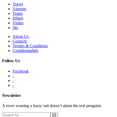
Travel
Airports
Trains
Hôtels
Visites
Ski
About Us
Contacts
Termes & Conditions
Confidentialités
Follow Us
Facebook
-
-
-
Newsletter
A rover wearing a fuzzy suit doesn’t alarm the real penguins