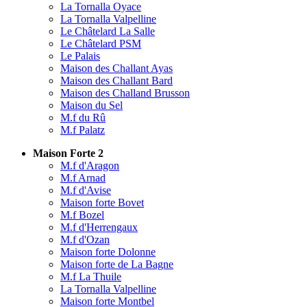
La Tornalla Oyace
La Tornalla Valpelline
Le Châtelard La Salle
Le Châtelard PSM
Le Palais
Maison des Challant Ayas
Maison des Challant Bard
Maison des Challand Brusson
Maison du Sel
M.f du Rû
M.f Palatz
Maison Forte 2
M.f d'Aragon
M.f Arnad
M.f d'Avise
Maison forte Bovet
M.f Bozel
M.f d'Herrengaux
M.f d'Ozan
Maison forte Dolonne
Maison forte de La Bagne
M.f La Thuile
La Tornalla Valpelline
Maison forte Montbel