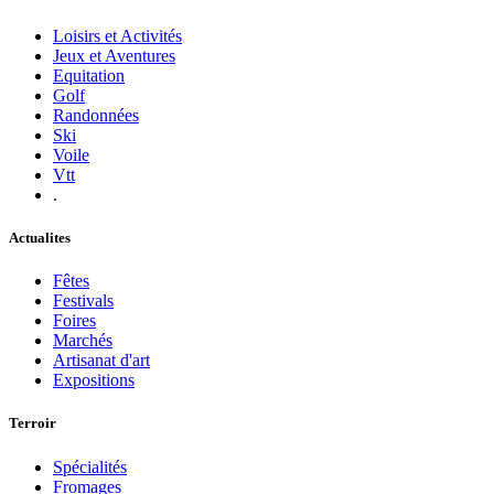
Loisirs et Activités
Jeux et Aventures
Equitation
Golf
Randonnées
Ski
Voile
Vtt
.
Actualites
Fêtes
Festivals
Foires
Marchés
Artisanat d'art
Expositions
Terroir
Spécialités
Fromages