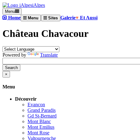
iAlpes
Menu
Home
Galerie
♥
Et Aussi
Menu
Sites
Château Chavacour
Powered by
Translate
×
Menu
Découvrir
Evançon
Grand Paradis
Gd St-Bernard
Mont Blanc
Mont Emilius
Mont Rose
Valtournenche