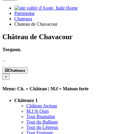
Home
Patrimoine
Chateaux
Chateau de Chavacour
Château de Chavacour
Torgnon.
..
Chateaux
×
Menu: Ch. = Château | M.f = Maison forte
Châteaux 1
Château Jocteau
M.f St Ours
Tour Bramafan
Tour du Balliage
Tour du Lépreux
Tour Fromage