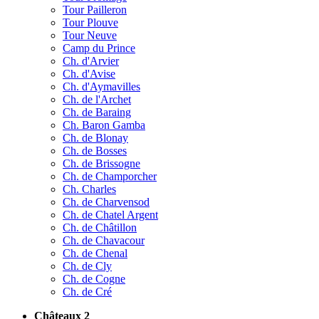
Tour Pailleron
Tour Plouve
Tour Neuve
Camp du Prince
Ch. d'Arvier
Ch. d'Avise
Ch. d'Aymavilles
Ch. de l'Archet
Ch. de Baraing
Ch. Baron Gamba
Ch. de Blonay
Ch. de Bosses
Ch. de Brissogne
Ch. de Champorcher
Ch. Charles
Ch. de Charvensod
Ch. de Chatel Argent
Ch. de Châtillon
Ch. de Chavacour
Ch. de Chenal
Ch. de Cly
Ch. de Cogne
Ch. de Cré
Châteaux 2