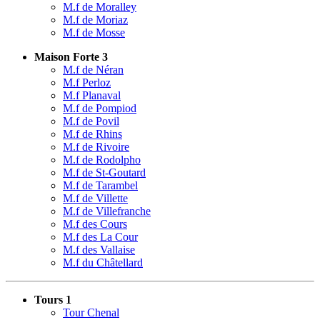
M.f de Moralley
M.f de Moriaz
M.f de Mosse
Maison Forte 3
M.f de Néran
M.f Perloz
M.f Planaval
M.f de Pompiod
M.f de Povil
M.f de Rhins
M.f de Rivoire
M.f de Rodolpho
M.f de St-Goutard
M.f de Tarambel
M.f de Villette
M.f de Villefranche
M.f des Cours
M.f des La Cour
M.f des Vallaise
M.f du Châtellard
Tours 1
Tour Chenal