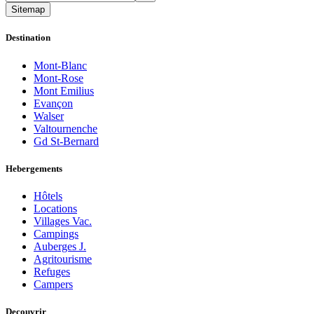
Sitemap
Destination
Mont-Blanc
Mont-Rose
Mont Emilius
Evançon
Walser
Valtournenche
Gd St-Bernard
Hebergements
Hôtels
Locations
Villages Vac.
Campings
Auberges J.
Agritourisme
Refuges
Campers
Decouvrir