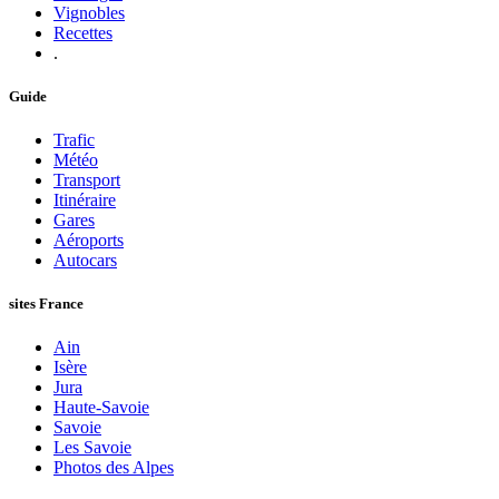
Vignobles
Recettes
.
Guide
Trafic
Météo
Transport
Itinéraire
Gares
Aéroports
Autocars
sites France
Ain
Isère
Jura
Haute-Savoie
Savoie
Les Savoie
Photos des Alpes