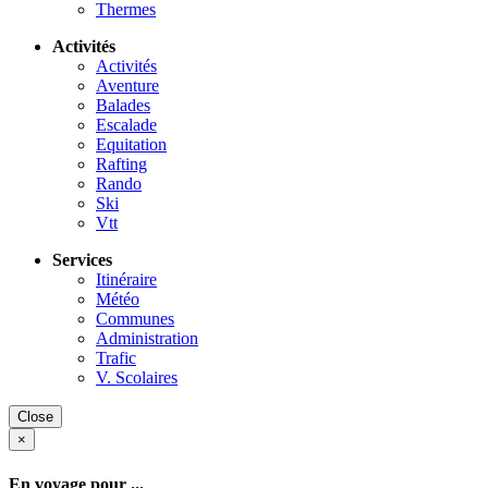
Thermes
Activités
Activités
Aventure
Balades
Escalade
Equitation
Rafting
Rando
Ski
Vtt
Services
Itinéraire
Météo
Communes
Administration
Trafic
V. Scolaires
Close
×
En voyage pour ...