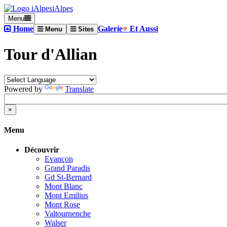
iAlpes
Menu
Home
Galerie
♥
Et Aussi
Menu
Sites
Tour d'Allian
Powered by
Translate
×
Menu
Découvrir
Evançon
Grand Paradis
Gd St-Bernard
Mont Blanc
Mont Emilius
Mont Rose
Valtournenche
Walser