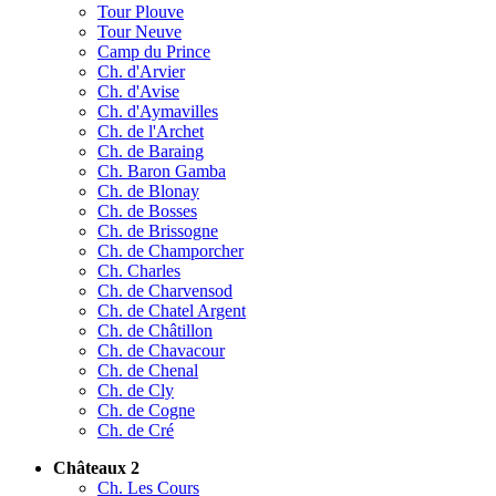
Tour Plouve
Tour Neuve
Camp du Prince
Ch. d'Arvier
Ch. d'Avise
Ch. d'Aymavilles
Ch. de l'Archet
Ch. de Baraing
Ch. Baron Gamba
Ch. de Blonay
Ch. de Bosses
Ch. de Brissogne
Ch. de Champorcher
Ch. Charles
Ch. de Charvensod
Ch. de Chatel Argent
Ch. de Châtillon
Ch. de Chavacour
Ch. de Chenal
Ch. de Cly
Ch. de Cogne
Ch. de Cré
Châteaux 2
Ch. Les Cours