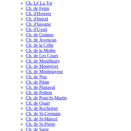
Ch. Lé La Tor
Ch. de Fenis
Ch. d'Hereres
Ch. d'Introd
Ch. d'Issogne
Ch. d'Ussel
Ch. de Graines
Ch. de Jovençan
Ch. de la Crête
Ch. de la Mothe
Ch. de Les Cours
Ch. de Montfleury
Ch. de Montjovet
Ch. de Montmayeur
Ch. de Nus
Ch. de Pilate
Ch. de Planaval
Ch. de Pollein
Ch. de Pont-St-Martin
Ch. de Quart
Ch. de Rochefort
Ch. de St-Germain
Ch. de St-Marcel
Ch. de St-Pierre
Ch. de Sarre