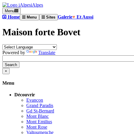
iAlpes
Menu
Home
Galerie
♥
Et Aussi
Menu
Sites
Maison forte Bovet
Powered by
Translate
×
Menu
Découvrir
Evançon
Grand Paradis
Gd St-Bernard
Mont Blanc
Mont Emilius
Mont Rose
Valtournenche