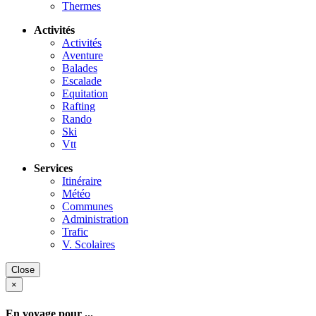
Thermes
Activités
Activités
Aventure
Balades
Escalade
Equitation
Rafting
Rando
Ski
Vtt
Services
Itinéraire
Météo
Communes
Administration
Trafic
V. Scolaires
Close
×
En voyage pour ...