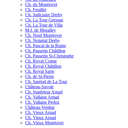
Ch. du Montjovet
Ch. Feuillet
Ch. Judiciaire Derby
Ch. La Tour Gressan
Ch. La Tour de Villa
M-f. de Moralley
Ch. Neuf Montjovet
Ch. Notarial Derby
Ch. Pascal de la Ruine
Ch. Passerin Châtillon
Ch. Passerin St-Christophe
Ch. Royal Cogne
Ch. Royal Châtillon
Ch. Royal Sarre
Ch. de St-Pierre
Ch. Sarriod de La Tour
Château-Savoie
Ch. Supérieur Arnad
Ch. Vallaise Arnad
Ch. Vallaise Perloz
Château-Verdun
Ch. Vieux Arnad
Ch. Vieux Arnad
Ch. Vieux Montjovet