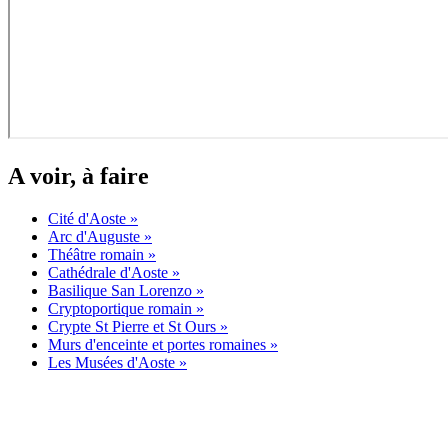
A voir, à faire
Cité d'Aoste »
Arc d'Auguste »
Théâtre romain »
Cathédrale d'Aoste »
Basilique San Lorenzo »
Cryptoportique romain »
Crypte St Pierre et St Ours »
Murs d'enceinte et portes romaines »
Les Musées d'Aoste »