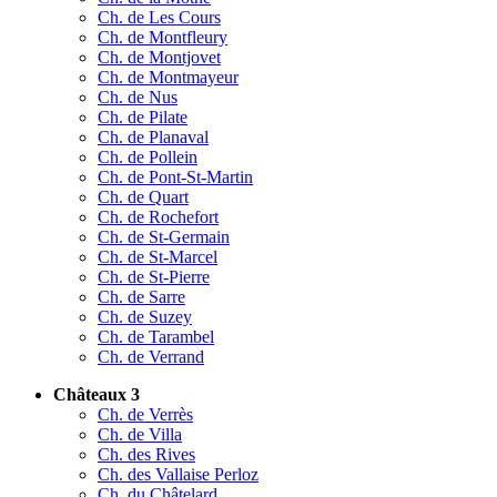
Ch. de Les Cours
Ch. de Montfleury
Ch. de Montjovet
Ch. de Montmayeur
Ch. de Nus
Ch. de Pilate
Ch. de Planaval
Ch. de Pollein
Ch. de Pont-St-Martin
Ch. de Quart
Ch. de Rochefort
Ch. de St-Germain
Ch. de St-Marcel
Ch. de St-Pierre
Ch. de Sarre
Ch. de Suzey
Ch. de Tarambel
Ch. de Verrand
Châteaux 3
Ch. de Verrès
Ch. de Villa
Ch. des Rives
Ch. des Vallaise Perloz
Ch. du Châtelard