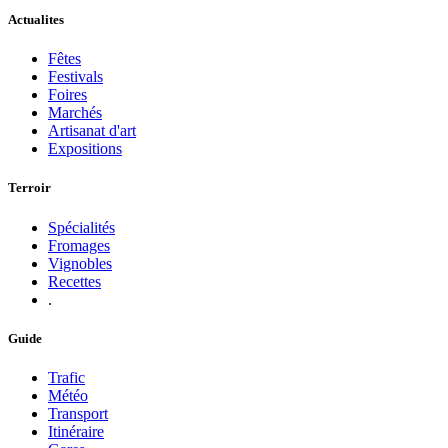
Actualites
Fêtes
Festivals
Foires
Marchés
Artisanat d'art
Expositions
Terroir
Spécialités
Fromages
Vignobles
Recettes
.
Guide
Trafic
Météo
Transport
Itinéraire