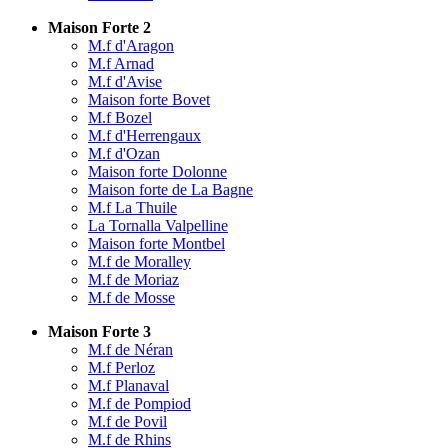
Maison Forte 2
M.f d'Aragon
M.f Arnad
M.f d'Avise
Maison forte Bovet
M.f Bozel
M.f d'Herrengaux
M.f d'Ozan
Maison forte Dolonne
Maison forte de La Bagne
M.f La Thuile
La Tornalla Valpelline
Maison forte Montbel
M.f de Moralley
M.f de Moriaz
M.f de Mosse
Maison Forte 3
M.f de Néran
M.f Perloz
M.f Planaval
M.f de Pompiod
M.f de Povil
M.f de Rhins