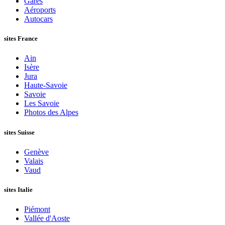
Gares
Aéroports
Autocars
sites France
Ain
Isère
Jura
Haute-Savoie
Savoie
Les Savoie
Photos des Alpes
sites Suisse
Genève
Valais
Vaud
sites Italie
Piémont
Vallée d'Aoste