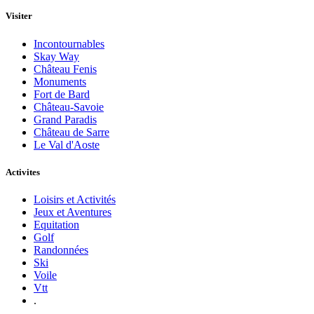
Visiter
Incontournables
Skay Way
Château Fenis
Monuments
Fort de Bard
Château-Savoie
Grand Paradis
Château de Sarre
Le Val d'Aoste
Activites
Loisirs et Activités
Jeux et Aventures
Equitation
Golf
Randonnées
Ski
Voile
Vtt
.