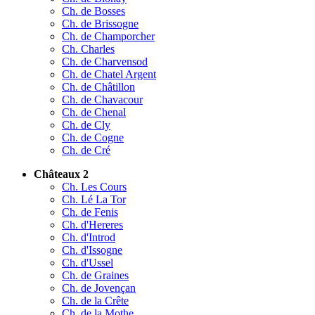
Ch. de Bosses
Ch. de Brissogne
Ch. de Champorcher
Ch. Charles
Ch. de Charvensod
Ch. de Chatel Argent
Ch. de Châtillon
Ch. de Chavacour
Ch. de Chenal
Ch. de Cly
Ch. de Cogne
Ch. de Cré
Châteaux 2
Ch. Les Cours
Ch. Lé La Tor
Ch. de Fenis
Ch. d'Hereres
Ch. d'Introd
Ch. d'Issogne
Ch. d'Ussel
Ch. de Graines
Ch. de Jovençan
Ch. de la Crête
Ch. de la Mothe