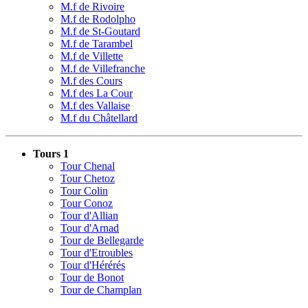
M.f de Rivoire
M.f de Rodolpho
M.f de St-Goutard
M.f de Tarambel
M.f de Villette
M.f de Villefranche
M.f des Cours
M.f des La Cour
M.f des Vallaise
M.f du Châtellard
Tours 1
Tour Chenal
Tour Chetoz
Tour Colin
Tour Conoz
Tour d'Allian
Tour d'Arnad
Tour de Bellegarde
Tour d'Etroubles
Tour d'Hérérés
Tour de Bonot
Tour de Champlan