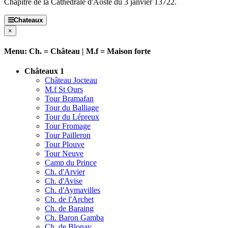
Chapitre de la Cathédrale d'Aoste du 3 janvier 13722.
Chateaux
×
Menu: Ch. = Château | M.f = Maison forte
Châteaux 1
Château Jocteau
M.f St Ours
Tour Bramafan
Tour du Balliage
Tour du Lépreux
Tour Fromage
Tour Pailleron
Tour Plouve
Tour Neuve
Camp du Prince
Ch. d'Arvier
Ch. d'Avise
Ch. d'Aymavilles
Ch. de l'Archet
Ch. de Baraing
Ch. Baron Gamba
Ch. de Blonay