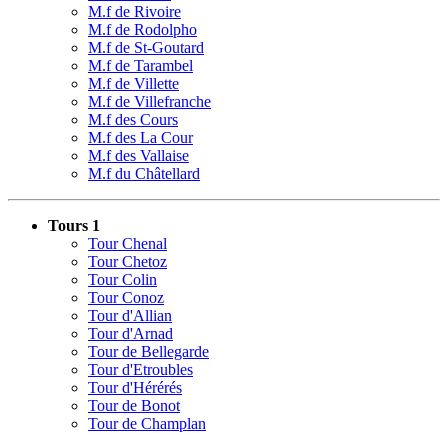
M.f de Rivoire
M.f de Rodolpho
M.f de St-Goutard
M.f de Tarambel
M.f de Villette
M.f de Villefranche
M.f des Cours
M.f des La Cour
M.f des Vallaise
M.f du Châtellard
Tours 1
Tour Chenal
Tour Chetoz
Tour Colin
Tour Conoz
Tour d'Allian
Tour d'Arnad
Tour de Bellegarde
Tour d'Etroubles
Tour d'Hérérés
Tour de Bonot
Tour de Champlan