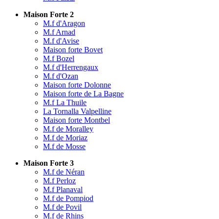
Maison Forte 2
M.f d'Aragon
M.f Arnad
M.f d'Avise
Maison forte Bovet
M.f Bozel
M.f d'Herrengaux
M.f d'Ozan
Maison forte Dolonne
Maison forte de La Bagne
M.f La Thuile
La Tornalla Valpelline
Maison forte Montbel
M.f de Moralley
M.f de Moriaz
M.f de Mosse
Maison Forte 3
M.f de Néran
M.f Perloz
M.f Planaval
M.f de Pompiod
M.f de Povil
M.f de Rhins