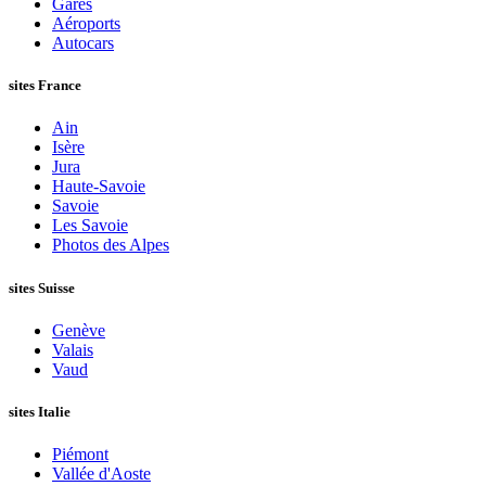
Gares
Aéroports
Autocars
sites France
Ain
Isère
Jura
Haute-Savoie
Savoie
Les Savoie
Photos des Alpes
sites Suisse
Genève
Valais
Vaud
sites Italie
Piémont
Vallée d'Aoste