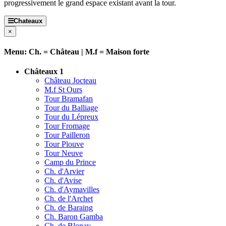
progressivement le grand espace existant avant la tour.
Chateaux
×
Menu: Ch. = Château | M.f = Maison forte
Châteaux 1
Château Jocteau
M.f St Ours
Tour Bramafan
Tour du Balliage
Tour du Lépreux
Tour Fromage
Tour Pailleron
Tour Plouve
Tour Neuve
Camp du Prince
Ch. d'Arvier
Ch. d'Avise
Ch. d'Aymavilles
Ch. de l'Archet
Ch. de Baraing
Ch. Baron Gamba
Ch. de Blonay