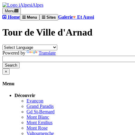
iAlpes
Menu
Home
Galerie
♥
Et Aussi
Menu
Sites
Tour de Ville d'Arnad
Powered by
Translate
×
Menu
Découvrir
Evançon
Grand Paradis
Gd St-Bernard
Mont Blanc
Mont Emilius
Mont Rose
Valtournenche