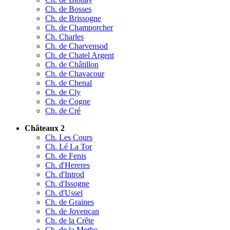
Ch. de Bosses
Ch. de Brissogne
Ch. de Champorcher
Ch. Charles
Ch. de Charvensod
Ch. de Chatel Argent
Ch. de Châtillon
Ch. de Chavacour
Ch. de Chenal
Ch. de Cly
Ch. de Cogne
Ch. de Cré
Châteaux 2
Ch. Les Cours
Ch. Lé La Tor
Ch. de Fenis
Ch. d'Hereres
Ch. d'Introd
Ch. d'Issogne
Ch. d'Ussel
Ch. de Graines
Ch. de Jovençan
Ch. de la Crête
Ch. de la Mothe