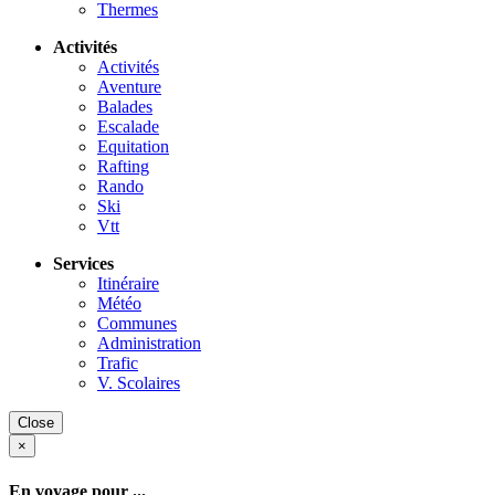
Thermes
Activités
Activités
Aventure
Balades
Escalade
Equitation
Rafting
Rando
Ski
Vtt
Services
Itinéraire
Météo
Communes
Administration
Trafic
V. Scolaires
Close
×
En voyage pour ...