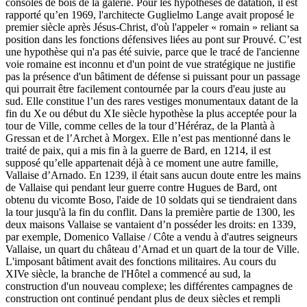
consoles de bois de la galerie. Pour les hypothèses de datation, il est
rapporté qu’en 1969, l'architecte Guglielmo Lange avait proposé le
premier siècle après Jésus-Christ, d'où l'appeler « romain » reliant sa
position dans les fonctions défensives liées au pont sur Prouvé. C’est
une hypothèse qui n'a pas été suivie, parce que le tracé de l'ancienne
voie romaine est inconnu et d'un point de vue stratégique ne justifie
pas la présence d'un bâtiment de défense si puissant pour un passage
qui pourrait être facilement contournée par la cours d'eau juste au
sud. Elle constitue l’un des rares vestiges monumentaux datant de la
fin du Xe ou début du XIe siècle hypothèse la plus acceptée pour la
tour de Ville, comme celles de la tour d’Héréraz, de la Plantà à
Gressan et de l’Archet à Morgex. Elle n’est pas mentionné dans le
traité de paix, qui a mis fin à la guerre de Bard, en 1214, il est
supposé qu’elle appartenait déjà à ce moment une autre famille,
Vallaise d’Arnado. En 1239, il était sans aucun doute entre les mains
de Vallaise qui pendant leur guerre contre Hugues de Bard, ont
obtenu du vicomte Boso, l'aide de 10 soldats qui se tiendraient dans
la tour jusqu'à la fin du conflit. Dans la première partie de 1300, les
deux maisons Vallaise se vantaient d’n posséder les droits: en 1339,
par exemple, Domenico Vallaise / Côte a vendu à d'autres seigneurs
Vallaise, un quart du château d’Arnad et un quart de la tour de Ville.
L'imposant bâtiment avait des fonctions militaires. Au cours du
XIVe siècle, la branche de l'Hôtel a commencé au sud, la
construction d'un nouveau complexe; les différentes campagnes de
construction ont continué pendant plus de deux siècles et rempli